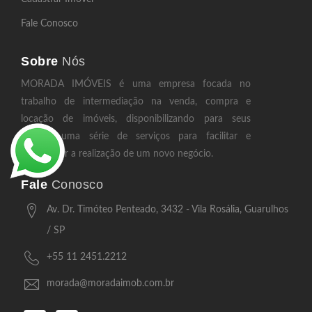
Fale Conosco
Sobre
Nós
MORADA IMÓVEIS é uma empresa focada no
trabalho de intermediação na venda, compra e
locação de imóveis, disponibilizando para seus
clientes uma série de serviços para facilitar e
equacionar a realização de um novo negócio.
Fale
Conosco
Av. Dr. Timóteo Penteado, 3432 - Vila Rosália, Guarulhos
/ SP
+55 11 2451.2212
morada@moradaimob.com.br